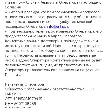
Оставьте заявку, и наши менеджеры
указанному блоке «Реквизиты Оператора» настоящего
проконсультируют вас по условиям
Согласия.
сотрудничества
Я информирован(а), что при возникновении вопросов
относительно отказа от рассылки, я могу обратиться за
помощью, отправив письмо в службу технической
поддержки Оператора:
info@arhio.ru
ФИО
Я подтверждаю, гарантирую и заверяю Оператора, что
предоставленные мною в адрес Оператора
Контактные данные достоверны, принадлежат мне и
используются только мной. Настоящим я гарантирую и
+7
подтверждаю, а также беру на себя ответственность за
то, что Реклама, направляемая на предоставленные
мною в адрес Оператора Контактные данные не будет
Я даю согласие на обработку
получена третьими лицами, не предоставившими
персональных данных на условиях
Оператору предварительного согласия на получение
Политики обработки персональных
Рекламы.
данных
Реквизиты Оператора:
Я даю согласие получать
рекламные и информационные
Общество с ограниченной ответственностью ООО
материалы.
«АРХИО»
ОГРН 1195081079445
ИНН 5007108789
ОТПРАВИТЬ ЗАЯВКУ