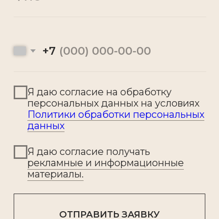
+7 495 278 07 73
ZAKAZ@ARHIO.RU
© 2005-2026 Изготовление фасадного
декора из полимербетона ARHIO
Политика конфиденциальности
Разработка
и
продвижение
сайта -
WebCanape